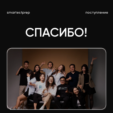
smartestprep
поступление
СПАСИБО!
Следите за нашими
новостями в
соцсетях!
Instagram: @smartestprep