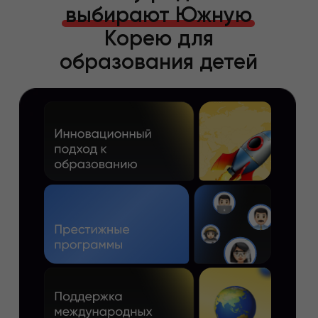
выбирают Южную
Корею для
образования детей
Как это
работает?
Мы будем помогать вам
на каждом этапе вашего
поступления