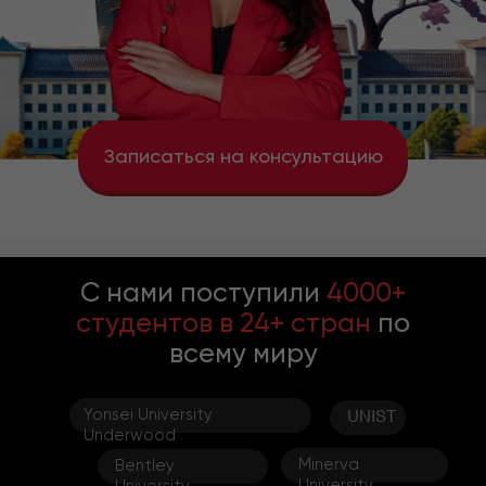
Записаться на консультацию
n
C нами поступили
4000+
студентов в 24+ стран
по
всему миру
Yonsei University
UNIST
Underwood
Minerva
Bentley
University