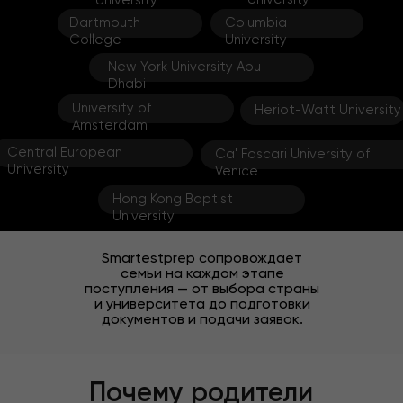
University
Dartmouth
Columbia
College
University
New York University Abu
Dhabi
University of
Heriot-Watt University
Amsterdam
Central European
Ca' Foscari University of
University
Venice
Hong Kong Baptist
University
Smartestprep сопровождает
семьи на каждом этапе
поступления — от выбора страны
и университета до подготовки
документов и подачи заявок.
Почему родители