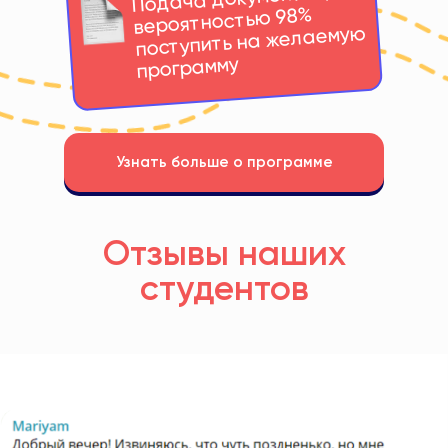
вероятностью 98%
поступить на желаемую
программу
Узнать больше о программе
Отзывы наших
студентов