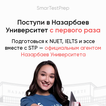
SmarTestPrep
Поступи в Назарбаев
Университет
с первого раза
Подготовься к NUET, IELTS и эссе
вместе с STP —
официальным агентом
Назарбаев Университета
Бонус
Оставь заявку сейчас
и получи NU Guide — план
поступления на грант