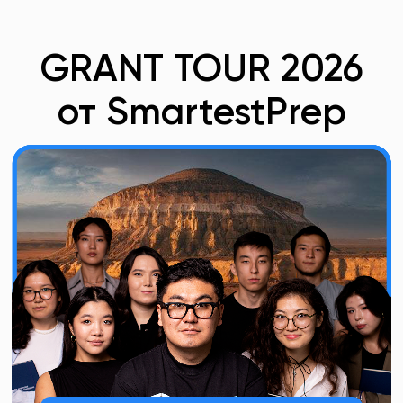
GRANT TOUR 2026
от SmartestPrep
мы едем в Актау
Бесплатная оффлайн-
встреча для учеников
9–10
классов и родителей