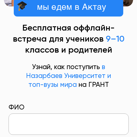
Узнай, как поступить
в
Назарбаев Университет и
топ-вузы мира
на ГРАНТ
ФИО
Ваш номер телефона который
привязан к WhatsApp
+7
В каком классе учитесь/учится ваш ребенок?
В какие страны планируете
поступить?