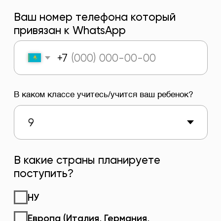
НУ
Европа (Италия, Германия,
Великобритания, Австрия и тд.)
США
Азия (Китай, Япония,
Юж.Корея,Малайзия и тд.)
Канада
Турция
отправить